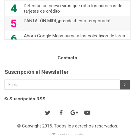
4
Detectan un nuevo virus que roba los números de
tarjetas de crédito
5
PANTALÓN MIDI, ¡prenda it esta temporada!
6
Ahora Google Maps suma a los colectivos de larga
distancia
7
70's Are Back!
Contacto
8
Nuevas opciones de WhatsApp
Suscripción al Newsletter
9
TOM FORD- ICONO DE LA MODA
10
JUMPSUIT, prenda "it"
Suscripción RSS
© Copyright 2015, Todos los derechos reservados.