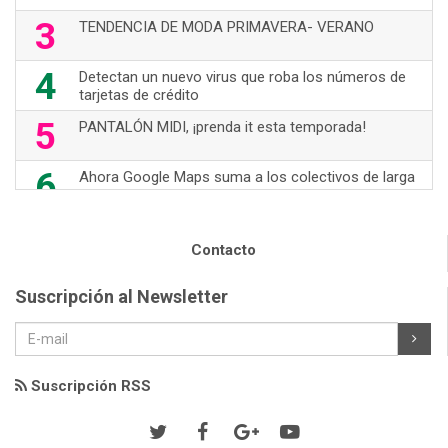
3
TENDENCIA DE MODA PRIMAVERA- VERANO
4
Detectan un nuevo virus que roba los números de
tarjetas de crédito
5
PANTALÓN MIDI, ¡prenda it esta temporada!
6
Ahora Google Maps suma a los colectivos de larga
distancia
7
70's Are Back!
Contacto
8
Nuevas opciones de WhatsApp
Suscripción al Newsletter
9
TOM FORD- ICONO DE LA MODA
10
JUMPSUIT, prenda "it"
Suscripción RSS