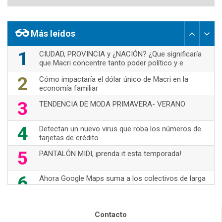
Más leídos
1
CIUDAD, PROVINCIA y ¿NACIÓN? ¿Que significaría
que Macri concentre tanto poder político y e
2
Cómo impactaría el dólar único de Macri en la
economía familiar
3
TENDENCIA DE MODA PRIMAVERA- VERANO
4
Detectan un nuevo virus que roba los números de
tarjetas de crédito
5
PANTALÓN MIDI, ¡prenda it esta temporada!
6
Ahora Google Maps suma a los colectivos de larga
distancia
7
70's Are Back!
Contacto