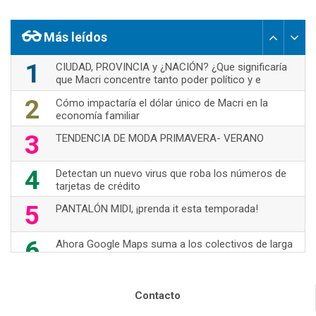
Más leídos
1
CIUDAD, PROVINCIA y ¿NACIÓN? ¿Que significaría
que Macri concentre tanto poder político y e
2
Cómo impactaría el dólar único de Macri en la
economía familiar
3
TENDENCIA DE MODA PRIMAVERA- VERANO
4
Detectan un nuevo virus que roba los números de
tarjetas de crédito
5
PANTALÓN MIDI, ¡prenda it esta temporada!
6
Ahora Google Maps suma a los colectivos de larga
distancia
7
70's Are Back!
Contacto
Nuevas opciones de WhatsApp