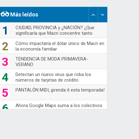
Más leídos
1
CIUDAD, PROVINCIA y ¿NACIÓN? ¿Que
significaría que Macri concentre tanto
poder político y e
2
Cómo impactaría el dólar único de Macri en
la economía familiar
3
TENDENCIA DE MODA PRIMAVERA-
VERANO
4
Detectan un nuevo virus que roba los
números de tarjetas de crédito
5
PANTALÓN MIDI, ¡prenda it esta temporada!
6
Ahora Google Maps suma a los colectivos
de larga distancia
7
70's Are Back!
Nuevas opciones de WhatsApp