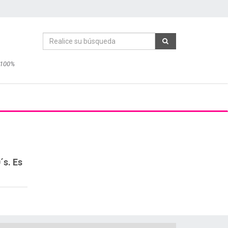
 100%
´s. Es