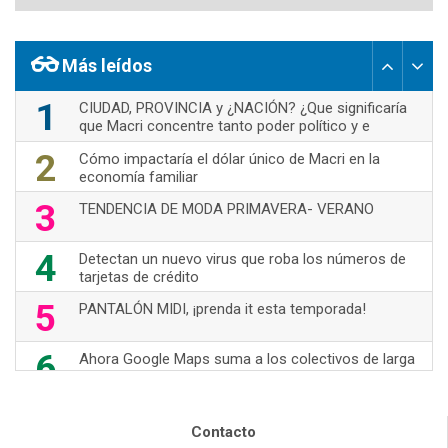
Más leídos
1
CIUDAD, PROVINCIA y ¿NACIÓN? ¿Que significaría
que Macri concentre tanto poder político y e
2
Cómo impactaría el dólar único de Macri en la
economía familiar
3
TENDENCIA DE MODA PRIMAVERA- VERANO
4
Detectan un nuevo virus que roba los números de
tarjetas de crédito
5
PANTALÓN MIDI, ¡prenda it esta temporada!
6
Ahora Google Maps suma a los colectivos de larga
distancia
7
70's Are Back!
Contacto