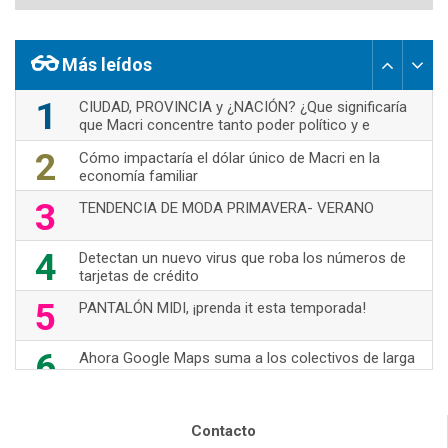
Más leídos
1
CIUDAD, PROVINCIA y ¿NACIÓN? ¿Que significaría
que Macri concentre tanto poder político y e
2
Cómo impactaría el dólar único de Macri en la
economía familiar
3
TENDENCIA DE MODA PRIMAVERA- VERANO
4
Detectan un nuevo virus que roba los números de
tarjetas de crédito
5
PANTALÓN MIDI, ¡prenda it esta temporada!
6
Ahora Google Maps suma a los colectivos de larga
distancia
7
70's Are Back!
Contacto