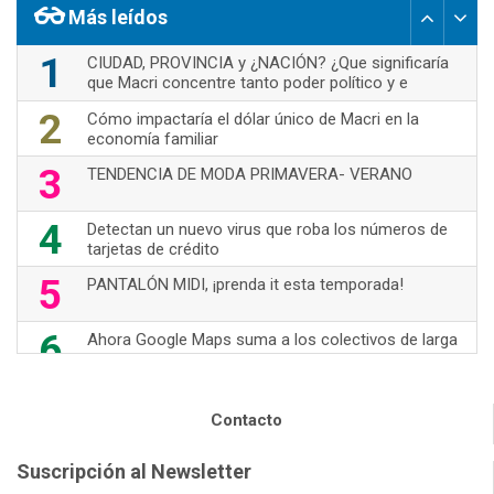
Más leídos
1
CIUDAD, PROVINCIA y ¿NACIÓN? ¿Que significaría
que Macri concentre tanto poder político y e
2
Cómo impactaría el dólar único de Macri en la
economía familiar
3
TENDENCIA DE MODA PRIMAVERA- VERANO
4
Detectan un nuevo virus que roba los números de
tarjetas de crédito
5
PANTALÓN MIDI, ¡prenda it esta temporada!
6
Ahora Google Maps suma a los colectivos de larga
distancia
7
70's Are Back!
Contacto
8
Nuevas opciones de WhatsApp
Suscripción al Newsletter