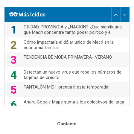
Más leídos
1
CIUDAD, PROVINCIA y ¿NACIÓN? ¿Que significaría
que Macri concentre tanto poder político y e
2
Cómo impactaría el dólar único de Macri en la
economía familiar
3
TENDENCIA DE MODA PRIMAVERA- VERANO
4
Detectan un nuevo virus que roba los números de
tarjetas de crédito
5
PANTALÓN MIDI, ¡prenda it esta temporada!
6
Ahora Google Maps suma a los colectivos de larga
distancia
7
70's Are Back!
Contacto
Nuevas opciones de WhatsApp