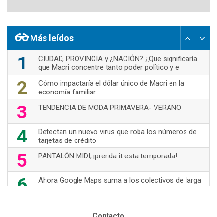
Más leídos
1
CIUDAD, PROVINCIA y ¿NACIÓN? ¿Que significaría
que Macri concentre tanto poder político y e
2
Cómo impactaría el dólar único de Macri en la
economía familiar
3
TENDENCIA DE MODA PRIMAVERA- VERANO
4
Detectan un nuevo virus que roba los números de
tarjetas de crédito
5
PANTALÓN MIDI, ¡prenda it esta temporada!
6
Ahora Google Maps suma a los colectivos de larga
distancia
7
70's Are Back!
Contacto