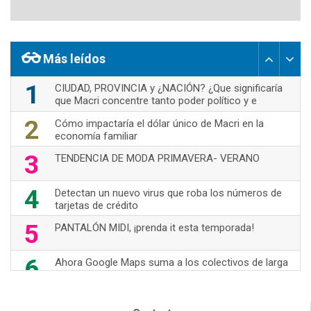
Más leídos
1
CIUDAD, PROVINCIA y ¿NACIÓN? ¿Que significaría
que Macri concentre tanto poder político y e
2
Cómo impactaría el dólar único de Macri en la
economía familiar
3
TENDENCIA DE MODA PRIMAVERA- VERANO
4
Detectan un nuevo virus que roba los números de
tarjetas de crédito
5
PANTALÓN MIDI, ¡prenda it esta temporada!
6
Ahora Google Maps suma a los colectivos de larga
distancia
7
70's Are Back!