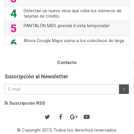
4
Detectan un nuevo virus que roba los números de
tarjetas de crédito
5
PANTALÓN MIDI, ¡prenda it esta temporada!
6
Ahora Google Maps suma a los colectivos de larga
distancia
7
70's Are Back!
Contacto
8
Nuevas opciones de WhatsApp
Suscripción al Newsletter
9
TOM FORD- ICONO DE LA MODA
10
JUMPSUIT, prenda "it"
Suscripción RSS
© Copyright 2015, Todos los derechos reservados.